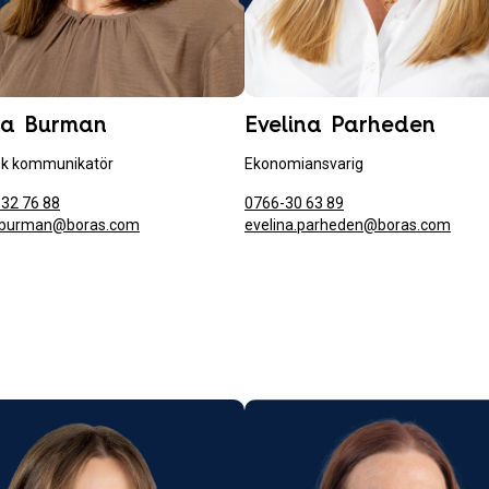
ca Burman
Evelina Parheden
sk kommunikatör
Ekonomiansvarig
32 76 88
0766-30 63 89
a.burman@boras.com
evelina.parheden@boras.com