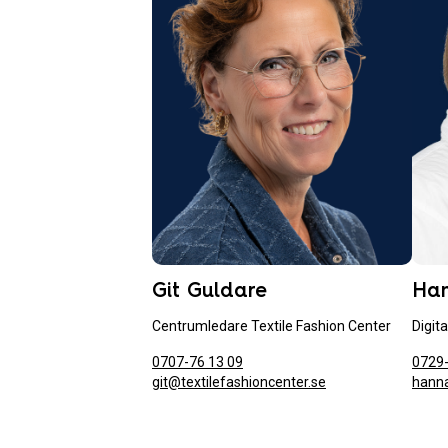
Git Guldare
Han
Centrumledare Textile Fashion Center
Digit
0707-76 13 09
0729-
git@textilefashioncenter.se
hann