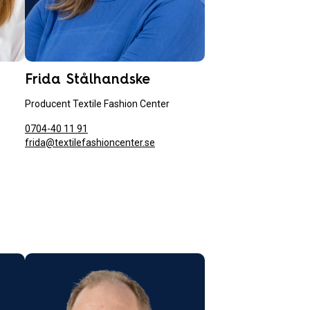
Frida Stålhandske
Producent Textile Fashion Center
0704-40 11 91
frida@
textilefashioncenter.se