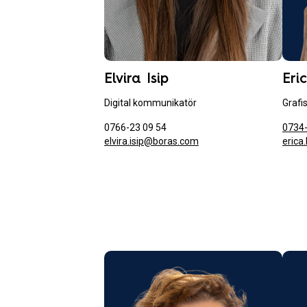
Elvira Isip
Eri
Digital kommunikatör
Grafi
0766-23 09 54
0734-
elvira.isip@boras.com
eric