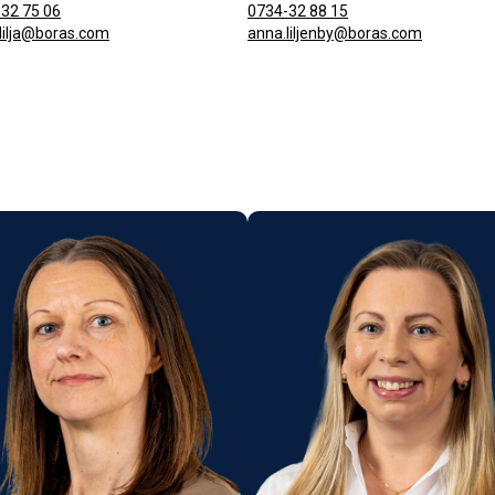
32 75 06
0734-32 88 15
lilja@boras.com
anna.liljenby@boras.com