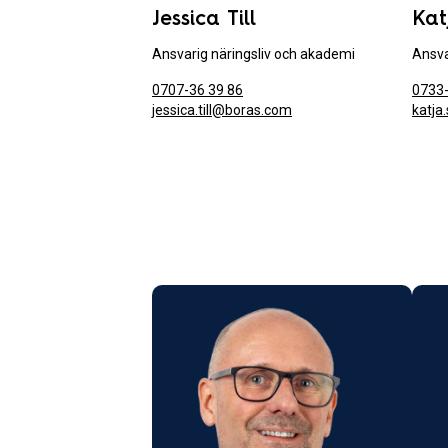
Jessica Till
Kat
Ansvarig näringsliv och akademi
Ansva
0707-36 39 86
0733-
jessica.till@boras.com
katja