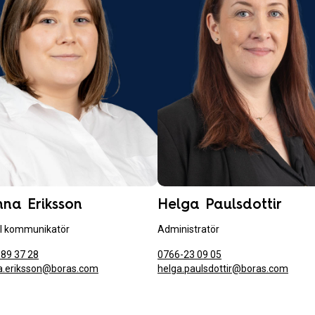
na Eriksson
Helga Paulsdottir
al kommunikatör
Administratör
89 37 28
0766-23 09 05
a.eriksson@boras.com
helga.paulsdottir@boras.com