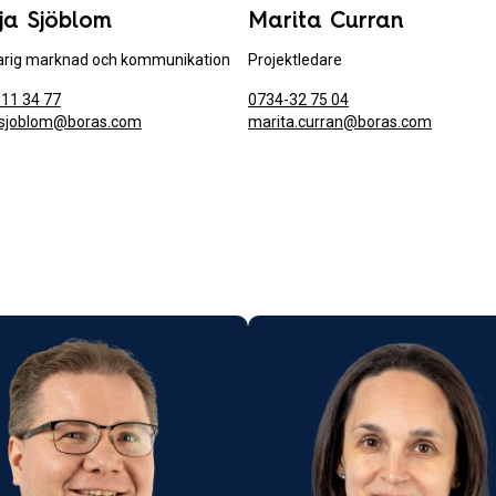
ja Sjöblom
Marita Curran
rig marknad och kommunikation
Projektledare
11 34 77
0734-32 75 04
.sjoblom@boras.com
marita.curran@boras.com