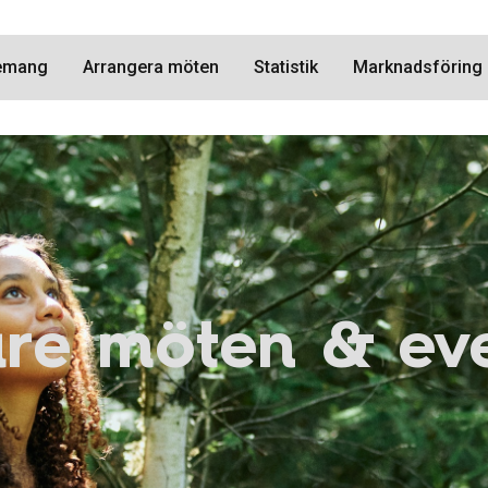
nemang
Arrangera möten
Statistik
Marknadsföring
are möten & e