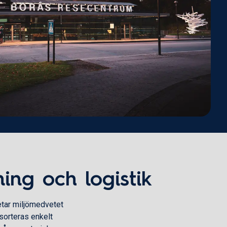
ing och logistik
etar miljömedvetet
lsorteras enkelt