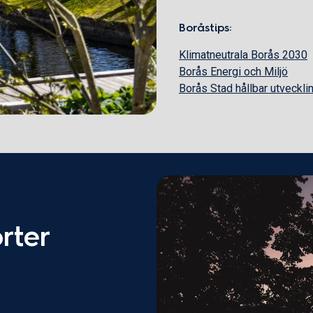
Boråstips:
Klimatneutrala Borås 2030
Borås Energi och Miljö
Borås Stad hållbar utveckli
rter