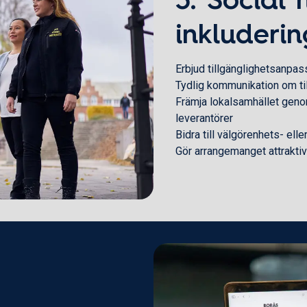
inkluderin
Erbjud tillgänglighetsanpas
Tydlig kommunikation om til
Främja lokalsamhället genom
leverantörer
Bidra till välgörenhets- elle
Gör arrangemanget attrakti