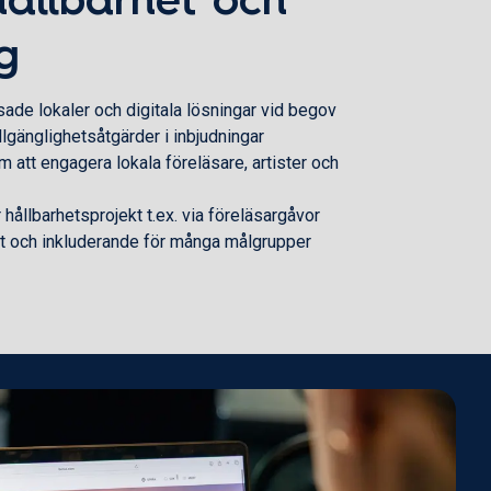
g
sade lokaler och digitala lösningar vid begov
lgänglighetsåtgärder i inbjudningar
 att engagera lokala föreläsare, artister och
r hållbarhetsprojekt t.ex. via föreläsargåvor
vt och inkluderande för många målgrupper