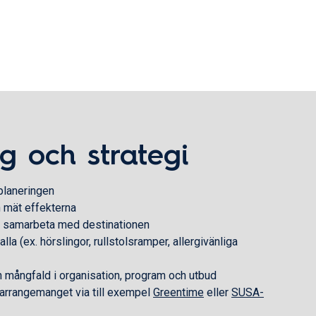
ng och strategi
 planeringen
h mät effekterna
h samarbeta med destinationen
alla (ex. hörslingor, rullstolsramper, allergivänliga
h mångfald i organisation, program och utbud
 arrangemanget via till exempel
Greentime
eller
SUSA-