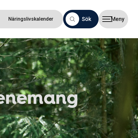
Sök
Meny
Näringslivskalender
venemang